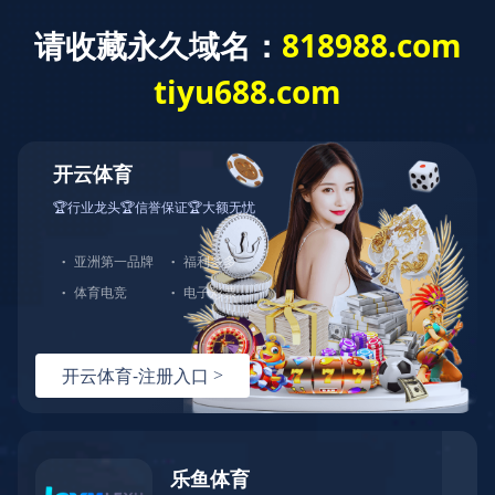
欢迎您来到华采招标集团
爱体育中国体育官方
华采概况
华采动
网站