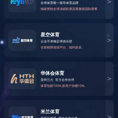
新闻中心
行业资讯
党建风采
党建风采
“红
发布
党群阵地@你 国投财富广场党群服务中心联合爱