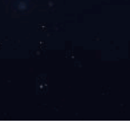
185
友情链接：
中华人民共和国财政部
中华人民共和国住房和城乡建设
北京华采设计工程有限公司
北京华采工程监理有限公司