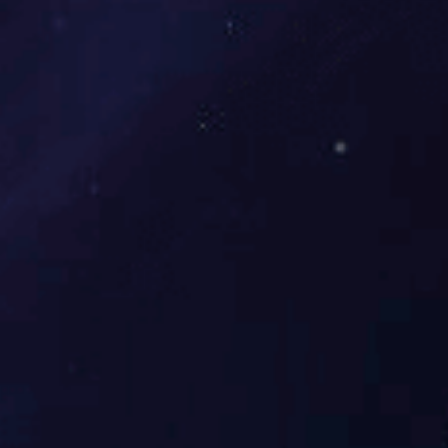
四、参与人群
爱体育中国体育官方网站党员、入党积极分
五、活动工作人员
1. 活动负责人：--王薇（国投财富广场党群服
2. 活动工作人员：高立军、于坤（国投财富广
活动讲师：马梦薇（外聘）