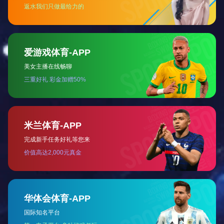
时间：2025年4月22日中午12:30-13:30
地点：爱体育中国体育官方网站多功能会议
三、活动内容
1. 由老师讲解党的二十大开启了全面建设
的背景与意义，讲解洗手步骤以及世界卫生组织
2. 老师介绍护手霜制作的基本知识、使
操作清洁规）中；
3. 分组制作护手霜，装入环保分装瓶并进
4. 党群服务中心工作人员带领部分楼宇
传递关心关爱的同时强化党建引领、履行社会责