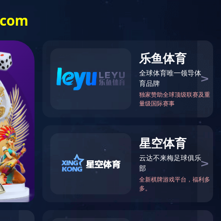
代理机构登录
|
供应商登录
010-63392899 / 010-63509799
政策法规
联系我们