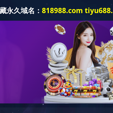
专家登录
|
华采动态
招标信息
主要业务