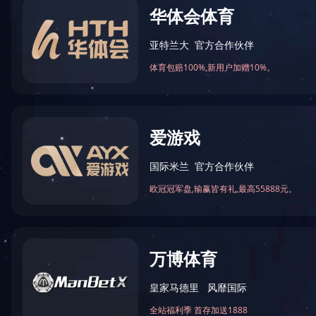
招标信息
流标公告
中再生公司潍坊
一、项目基本情况
1.
项目编号
：
HCZB-2025-ZB0909