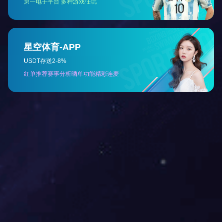
1.对本项目有任何疑问或问题，请在工作时间（周一至周五，上午9:00-12:
2.本公告在安徽省政府采购网（https://www.ccgp-anhui.gov.cn
标采购平台（https://bjhczb.xinecai.com/）等网站发布。
3.凡有意参加的投标人，请务必于获取文件截止时间前登录平台完成下载
4.凡有意参加的投标人，首次登录需前往爱体育中国体育官方网站安徽分公司电子招标
9988，CA办理咨询电话：0551-63733806。服务时间为工作日9:00-12:00，14:
5.有意向参与本项目的投标人，应在递交文件截止时间前自行在爱体育中国体育官方网
标人应合理安排招标文件获取时间，特别是网络速度慢的地区防止在系统关
6.本项目采用全流程电子化招标采购方式，投标人须办理CA数字证书，C
七、对本次招标提出询问，请按以下方式联系。
1. 采购人信息
名称：
安徽医学高等专科学校