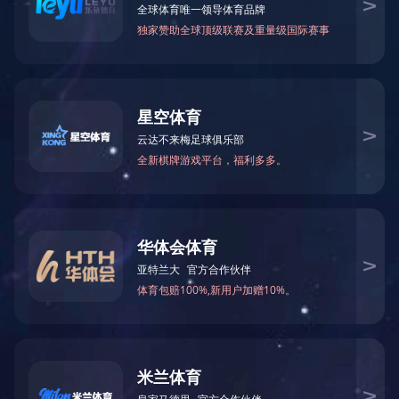
法律
财政部规章
政策解读
国务院文件
政策解读
财政部国库司有关负责人就 《关于在政府采购活动中查询及使用信用
财政部国库司有关负责人就加强政府采购活动 内控管理有关问题答
财政部有关负责人就《政府采购竞争性磋商采购方式管理暂行办法》
财政部有关负责人就制定 《政府采购非招标采购方式管理办法》 答