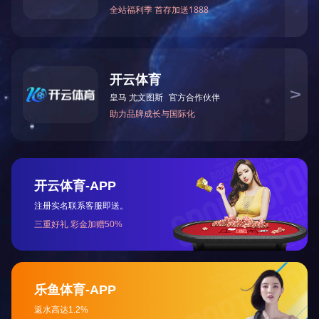
185
友情链接：
中华人民共和国财政部
中华人民共和国住房和城乡建设
北京华采设计工程有限公司
北京华采工程监理有限公司
©爱体育中国体育官方网站 版权所有
京ICP备10000357号-1
米乐网页版登录入口
|
乐鱼官方体育网站
|
华体会在线官网
|
沙巴官方
版网站登录入口
|
球王会网页版登录入口
|
半岛平台网站登录入口
|
乐
鱼网站
|
乐鱼（体育中国）官方网站
|
开云手机web版登录入口
|