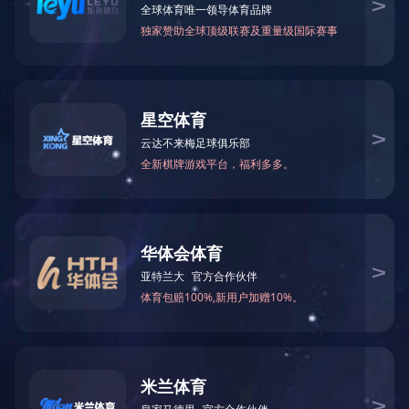
新闻中心
行业资讯
党建风采
新闻中心
华采招标集团旗下北京华采设计工程有限公司中
08-12
...
2021
华采招标集团公司2021年春节放假通知
02-02