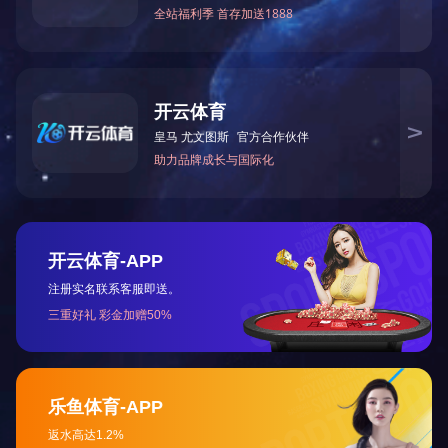
北京华采招标代理有限公司成功入围直属保障队
08-21
致：北京华采招标代理有限公司 根据直属保障队年度工
2020
报价下浮率（10 %）。 请你单位自本通知书发出之日
首页
上一页
1
185